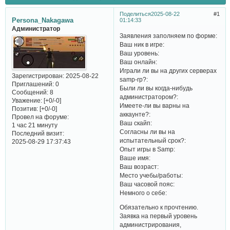
Поделиться
2025-08-22
1
Persona_Nakagawa
01:14:33
Администратор
Заявления заполняем по форме:
Ваш ник в игре:
Ваш уровень:
Ваш онлайн:
Играли ли вы на других серверах
Зарегистрирован
: 2025-08-22
samp-rp?:
Приглашений:
0
Были ли вы когда-нибудь
Сообщений:
8
администратором?:
Уважение:
[+0/-0]
Имеете-ли вы варны на
Позитив:
[+0/-0]
аккаунте?:
Провел на форуме:
Ваш скайп:
1 час 21 минуту
Согласны ли вы на
Последний визит:
испытательный срок?:
2025-08-29 17:37:43
Опыт игры в Samp:
Ваше имя:
Ваш возраст:
Место учебы/работы:
Ваш часовой пояс:
Немного о себе:
Обязательно к прочтению.
Заявка на первый уровень
администрирования,